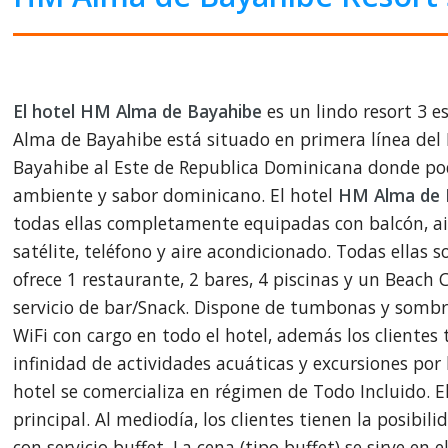
El hotel HM Alma de Bayahibe
es un lindo resort 3 e
Alma de Bayahibe está situado en primera línea del 
Bayahibe al Este de Republica Dominicana donde podrá
ambiente y sabor dominicano. El hotel
HM Alma de 
todas ellas completamente equipadas con balcón, air
satélite, teléfono y aire acondicionado. Todas ellas s
ofrece 1 restaurante, 2 bares, 4 piscinas y un Beach 
servicio de bar/Snack. Dispone de tumbonas y sombril
WiFi con cargo en todo el hotel, además los clientes 
infinidad de actividades acuáticas y excursiones por l
hotel se comercializa en régimen de Todo Incluido. E
principal. Al mediodía, los clientes tienen la posibil
con servicio buffet. La cena (tipo buffet) se sirve en 