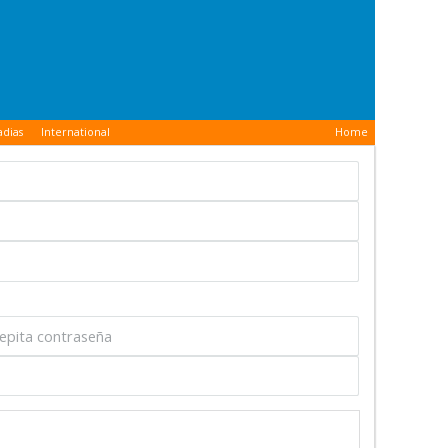
adias
International
Home