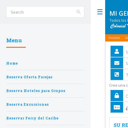
MI G
Toggle
Todos los 
Hoteles
G
Menu
Home
Reserva Oferta Parejas
Cree una cl
Reserva Hoteles para Grupos
Reserva Excursiones
Reservar Ferry del Caribe
SU R