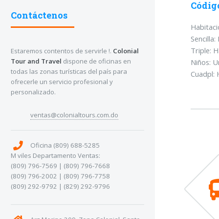
Códig
Contáctenos
Habitaci
Sencilla
Triple: 
Estaremos contentos de servirle !.
Colonial
Tour and Travel
dispone de oficinas en
Niños: U
todas las zonas turísticas del país para
Cuadpl: 
ofrecerle un servicio profesional y
personalizado.
ventas@colonialtours.com.do
Oficina (809) 688-5285
M viles Departamento Ventas:
(809) 796-7569 | (809) 796-7668
(809) 796-2002 | (809) 796-7758
(809) 292-9792 | (829) 292-9796