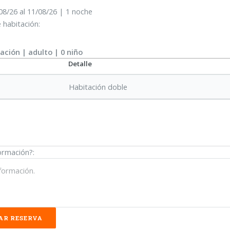
08/26 al 11/08/26 | 1
noche
 habitación:
tación
|
adulto
| 0
niño
Detalle
Habitación doble
ormación?: