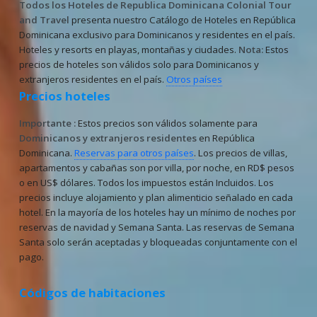
Todos los Hoteles de Republica Dominicana
Colonial Tour
and Travel
presenta nuestro Catálogo de Hoteles en República
Dominicana exclusivo para Dominicanos y residentes en el país.
Hoteles y resorts en playas, montañas y ciudades.
Nota:
Estos
precios de hoteles son válidos solo para Dominicanos y
extranjeros residentes en el país.
Otros países
Precios hoteles
Importante :
Estos precios son válidos solamente para
Dominicanos y extranjeros residentes
en República
Dominicana.
Reservas para otros países
. Los precios de villas,
apartamentos y cabañas son por villa, por noche, en RD$ pesos
o en US$ dólares. Todos los impuestos están Incluidos. Los
precios incluye alojamiento y plan alimenticio señalado en cada
hotel. En la mayoría de los hoteles hay un mínimo de noches por
reservas de navidad y Semana Santa. Las reservas de Semana
Santa solo serán aceptadas y bloqueadas conjuntamente con el
pago.
Códigos de habitaciones