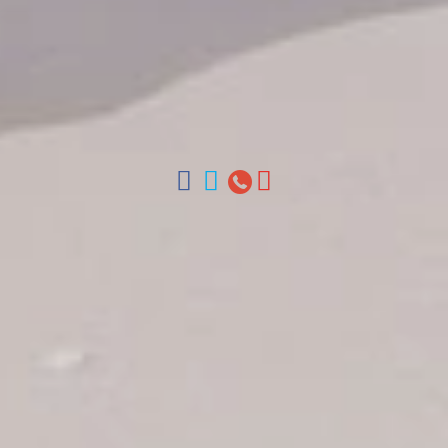
Contáctenos
Arz Merino 209, Zona Colonial, Santo Domingo, Republica
Dominicana.
Oficinas en Santo Domingo, Punta Cana, La Romana, Boca
Chica, Samana y La Habana, Cuba | Tel (809) 688-5285 |
ventas@colonialtours.com.do



