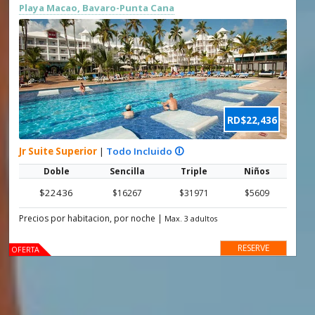
Playa Macao, Bavaro-Punta Cana
RD$22,436
Jr Suite Superior
|
Todo Incluido 🛈
Doble
Sencilla
Triple
Niños
$22436
$16267
$31971
$5609
Precios por habitacion, por noche
|
Max. 3 adultos
RESERVE
OFERTA