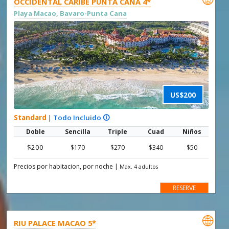
OCCIDENTAL CARIBE PUNTA CANA 4*
Playa Macao, Bavaro-Punta Cana
US$200
Standard
|
Todo Incluido 🛈
Doble
Sencilla
Triple
Cuad
Niños
$200
$170
$270
$340
$50
Precios por habitacion, por noche
|
Max. 4 adultos
RESERVE

RIU PALACE MACAO 5*