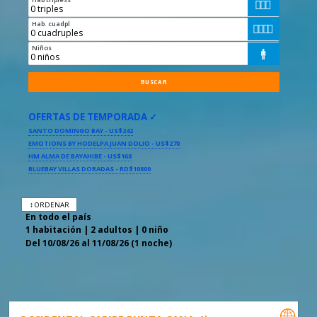



Hab. cuadpl




Niños

OFERTAS DE TEMPORADA ✓
SANTO DOMINGO BAY - US$242
EMOTIONS BY HODELPA JUAN DOLIO - US$270
HM ALMA DE BAYAHIBE - US$168
BLUEBAY VILLAS DORADAS - RD$10800
↕ ORDENAR
En todo el país
1 habitación | 2 adultos | 0 niño
Del 10/08/26 al 11/08/26 (1 noche)
