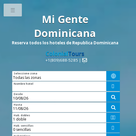
Toggle
Mi Gente
Dominicana
Reserva todos los hoteles de Republica Dominicana
Colonial
Tours
+1(809)688-5285 |

Seleccione zona

Nombre hotel

Desde

Hasta

Hab. dobles


Hab. sencillas

Hab tripless