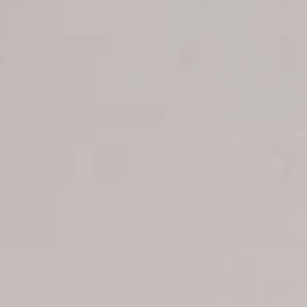
Reservaciones
Estatus de su reserva
Reservar Hoteles
Ofertas para parejas
Reservas de grupos
Reservas de excursiones
Reservar traslado Apt-Hoteles
Reservar vuelos
Reservaciones charter
B2B Tour Operadores