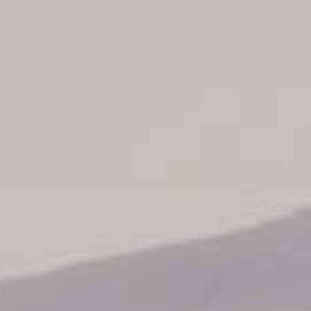
Informaciones
Info todos hoteles
Hoteles Punta Cana
Hoteles La Romana
Hoteles Puerto Plata
Hoteles Santo Domingo
Hoteles Juan Dolio
Hoteles Boca Chica
Catálogo de tours
Nuestros autobuses
Contáctenos
Sobre nosotros
Conozca nuestro staff