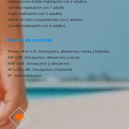
Habitaciones Doble: Habitación con 2 adultos
Sencilla: Habitación con 1 adulto
Triple: Habitación con 3 adultos
Niños: Un niño compartiendo con 2 adultos
Cuadpl: Habitación con 4 adultos
Planes de comidas
Planes All in o AI : Desayunos, almuerzos, cenas y bebidas.
FAP o FB : Desayunos, almuerzos y cenas
MAP o HB : Desayunos y almuerzos
AP o HD o BB : Desayunos solamente
EP : Solo habitación
❤