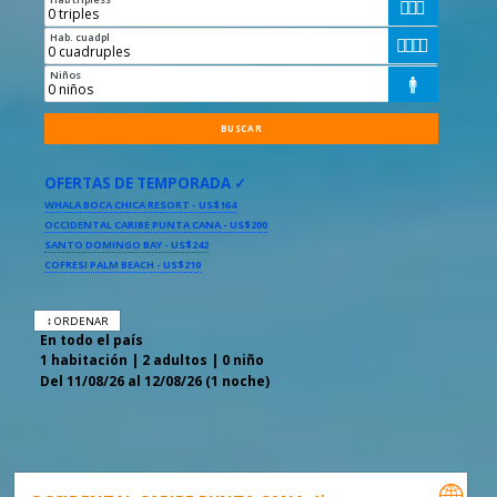



Hab. cuadpl




Niños

OFERTAS DE TEMPORADA ✓
WHALA BOCA CHICA RESORT - US$164
OCCIDENTAL CARIBE PUNTA CANA - US$200
SANTO DOMINGO BAY - US$242
COFRESI PALM BEACH - US$210
↕ ORDENAR
En todo el país
1 habitación | 2 adultos | 0 niño
Del 11/08/26 al 12/08/26 (1 noche)
