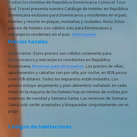
Todos los Hoteles de Republica Dominicana
Colonial Tour
and Travel
presenta nuestro Catálogo de Hoteles en República
Dominicana exclusivo para Dominicanos y residentes en el país.
Hoteles y resorts en playas, montañas y ciudades.
Nota:
Estos
precios de hoteles son válidos solo para Dominicanos y
extranjeros residentes en el país.
Otros países
Precios hoteles
Importante :
Estos precios son válidos solamente para
Dominicanos y extranjeros residentes
en República
Dominicana.
Reservas para otros países
. Los precios de villas,
apartamentos y cabañas son por villa, por noche, en RD$ pesos
o en US$ dólares. Todos los impuestos están Incluidos. Los
precios incluye alojamiento y plan alimenticio señalado en cada
hotel. En la mayoría de los hoteles hay un mínimo de noches por
reservas de navidad y Semana Santa. Las reservas de Semana
Santa solo serán aceptadas y bloqueadas conjuntamente con el
pago.
Códigos de habitaciones