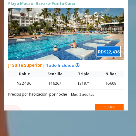
Playa Macao, Bavaro-Punta Cana
RD$22,436
Jr Suite Superior
|
Todo Incluido 🛈
Doble
Sencilla
Triple
Niños
$22436
$16267
$31971
$5609
Precios por habitacion, por noche
|
Max. 3 adultos
RESERVE
OFERTA