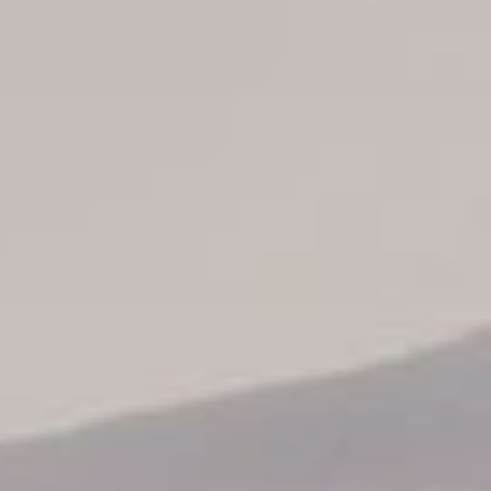
Informaciones
Info todos hoteles
Hoteles Punta Cana
Hoteles La Romana
Hoteles Puerto Plata
Hoteles Santo Domingo
Hoteles Juan Dolio
Hoteles Boca Chica
Catálogo de tours
Nuestros autobuses
Contáctenos
Sobre nosotros
Conozca nuestro staff