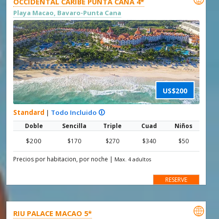
OCCIDENTAL CARIBE PUNTA CANA 4*
Playa Macao, Bavaro-Punta Cana
US$200
Standard
|
Todo Incluido 🛈
Doble
Sencilla
Triple
Cuad
Niños
$200
$170
$270
$340
$50
Precios por habitacion, por noche
|
Max. 4 adultos
RESERVE

RIU PALACE MACAO 5*