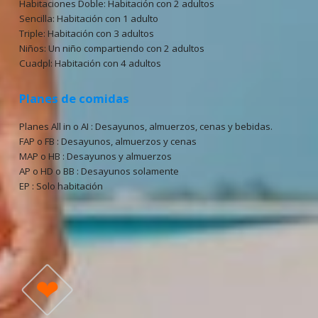
Habitaciones Doble: Habitación con 2 adultos
Sencilla: Habitación con 1 adulto
Triple: Habitación con 3 adultos
Niños: Un niño compartiendo con 2 adultos
Cuadpl: Habitación con 4 adultos
Planes de comidas
Planes All in o AI : Desayunos, almuerzos, cenas y bebidas.
FAP o FB : Desayunos, almuerzos y cenas
MAP o HB : Desayunos y almuerzos
AP o HD o BB : Desayunos solamente
EP : Solo habitación
❤