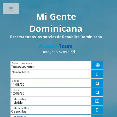
Toggle
Mi Gente
Dominicana
Reserva todos los hoteles de Republica Dominicana
Colonial
Tours
+1(809)688-5285 |

Seleccione zona

Nombre hotel

Desde

Hasta

Hab. dobles


Hab. sencillas

Hab tripless