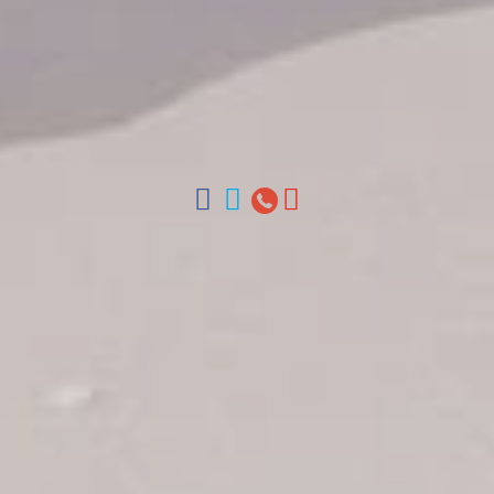
Contáctenos
Arz Merino 209, Zona Colonial, Santo Domingo, Republica
Dominicana.
Oficinas en Santo Domingo, Punta Cana, La Romana, Boca
Chica, Samana y La Habana, Cuba | Tel (809) 688-5285 |
ventas@colonialtours.com.do



