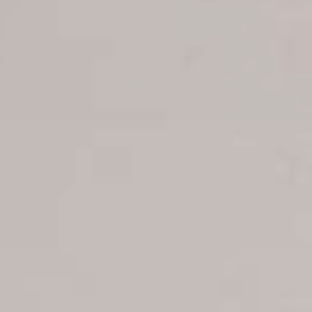
Reservaciones
Estatus de su reserva
Reservar Hoteles
Ofertas para parejas
Reservas de grupos
Reservas de excursiones
Reservar traslado Apt-Hoteles
Reservar vuelos
Reservaciones charter
B2B Tour Operadores