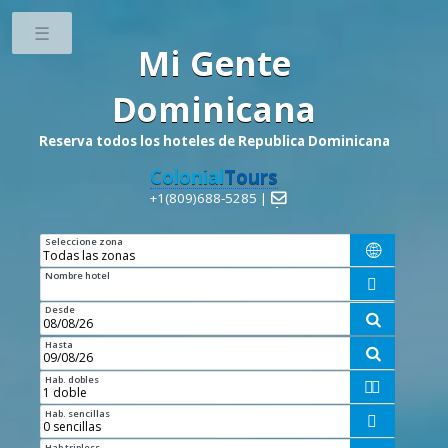
Toggle
Mi Gente
Dominicana
Reserva todos los hoteles de Republica Dominicana
Colonial
Tours
+1(809)688-5285 |

Seleccione zona

Nombre hotel

Desde

Hasta

Hab. dobles


Hab. sencillas

Hab tripless