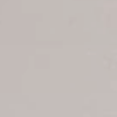
Reservaciones
Estatus de su reserva
Reservar Hoteles
Ofertas para parejas
Reservas de grupos
Reservas de excursiones
Reservar traslado Apt-Hoteles
Reservar vuelos
Reservaciones charter
B2B Tour Operadores