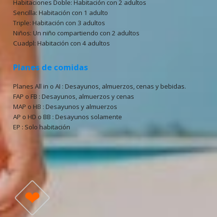
Habitaciones Doble: Habitación con 2 adultos
Sencilla: Habitación con 1 adulto
Triple: Habitación con 3 adultos
Niños: Un niño compartiendo con 2 adultos
Cuadpl: Habitación con 4 adultos
Planes de comidas
Planes All in o AI : Desayunos, almuerzos, cenas y bebidas.
FAP o FB : Desayunos, almuerzos y cenas
MAP o HB : Desayunos y almuerzos
AP o HD o BB : Desayunos solamente
EP : Solo habitación
❤