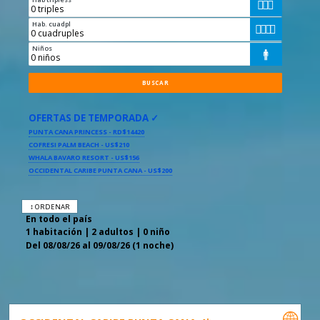



Hab. cuadpl




Niños

OFERTAS DE TEMPORADA ✓
PUNTA CANA PRINCESS - RD$14420
COFRESI PALM BEACH - US$210
WHALA BAVARO RESORT - US$156
OCCIDENTAL CARIBE PUNTA CANA - US$200
↕ ORDENAR
En todo el país
1 habitación | 2 adultos | 0 niño
Del 08/08/26 al 09/08/26 (1 noche)
