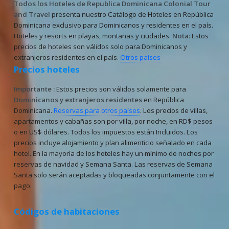
Todos los Hoteles de Republica Dominicana
Colonial Tour
and Travel
presenta nuestro Catálogo de Hoteles en República
Dominicana exclusivo para Dominicanos y residentes en el país.
Hoteles y resorts en playas, montañas y ciudades.
Nota:
Estos
precios de hoteles son válidos solo para Dominicanos y
extranjeros residentes en el país.
Otros países
Precios hoteles
Importante :
Estos precios son válidos solamente para
Dominicanos y extranjeros residentes
en República
Dominicana.
Reservas para otros países
. Los precios de villas,
apartamentos y cabañas son por villa, por noche, en RD$ pesos
o en US$ dólares. Todos los impuestos están Incluidos. Los
precios incluye alojamiento y plan alimenticio señalado en cada
hotel. En la mayoría de los hoteles hay un mínimo de noches por
reservas de navidad y Semana Santa. Las reservas de Semana
Santa solo serán aceptadas y bloqueadas conjuntamente con el
pago.
Códigos de habitaciones