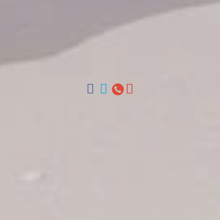
Contáctenos
Arz Merino 209, Zona Colonial, Santo Domingo, Republica
Dominicana.
Oficinas en Santo Domingo, Punta Cana, La Romana, Boca
Chica, Samana y La Habana, Cuba | Tel (809) 688-5285 |
ventas@colonialtours.com.do



