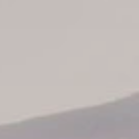
Informaciones
Info todos hoteles
Hoteles Punta Cana
Hoteles La Romana
Hoteles Puerto Plata
Hoteles Santo Domingo
Hoteles Juan Dolio
Hoteles Boca Chica
Catálogo de tours
Nuestros autobuses
Contáctenos
Sobre nosotros
Conozca nuestro staff