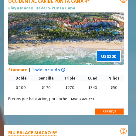
OCCIDENTAL CARIBE PUNTA CANA 4*
Playa Macao, Bavaro-Punta Cana
US$200
Standard
|
Todo Incluido 🛈
Doble
Sencilla
Triple
Cuad
Niños
$200
$170
$270
$340
$50
Precios por habitacion, por noche
|
Max. 4 adultos
RESERVE

RIU PALACE MACAO 5*