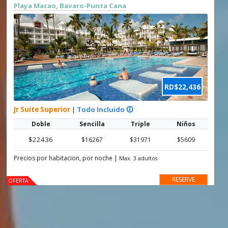
Playa Macao, Bavaro-Punta Cana
RD$22,436
Jr Suite Superior
|
Todo Incluido 🛈
Doble
Sencilla
Triple
Niños
$22436
$16267
$31971
$5609
Precios por habitacion, por noche
|
Max. 3 adultos
RESERVE
OFERTA