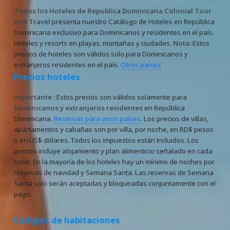
Todos los Hoteles de Republica Dominicana
Colonial Tour
and Travel
presenta nuestro Catálogo de Hoteles en República
Dominicana exclusivo para Dominicanos y residentes en el país.
Hoteles y resorts en playas, montañas y ciudades.
Nota:
Estos
precios de hoteles son válidos solo para Dominicanos y
extranjeros residentes en el país.
Otros países
Precios hoteles
Importante :
Estos precios son válidos solamente para
Dominicanos y extranjeros residentes
en República
Dominicana.
Reservas para otros países
. Los precios de villas,
apartamentos y cabañas son por villa, por noche, en RD$ pesos
o en US$ dólares. Todos los impuestos están Incluidos. Los
precios incluye alojamiento y plan alimenticio señalado en cada
hotel. En la mayoría de los hoteles hay un mínimo de noches por
reservas de navidad y Semana Santa. Las reservas de Semana
Santa solo serán aceptadas y bloqueadas conjuntamente con el
pago.
Códigos de habitaciones