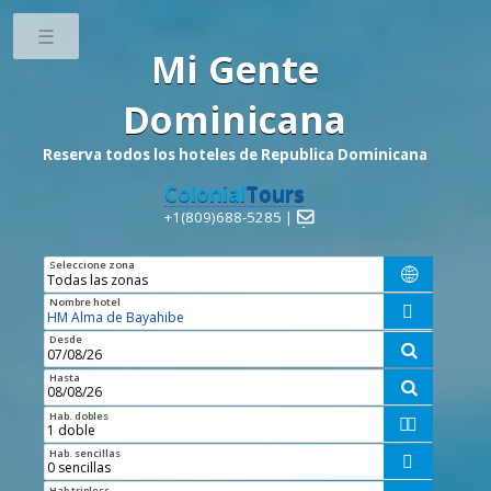
Toggle
Mi Gente
Dominicana
Reserva todos los hoteles de Republica Dominicana
Colonial
Tours
+1(809)688-5285 |

Seleccione zona

Nombre hotel

Desde

Hasta

Hab. dobles


Hab. sencillas

Hab tripless