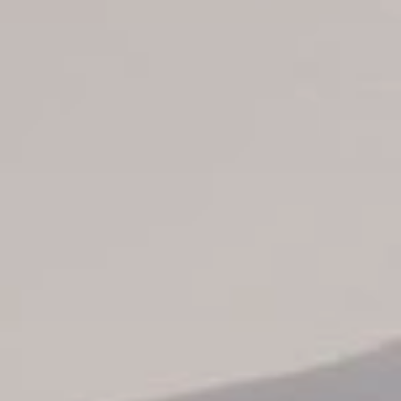
B2B Tour Operadores
Informaciones
Info todos hoteles
Hoteles Punta Cana
Hoteles La Romana
Hoteles Puerto Plata
Hoteles Santo Domingo
Hoteles Juan Dolio
Hoteles Boca Chica
Catálogo de tours
Nuestros autobuses
Contáctenos
Sobre nosotros
Conozca nuestro staff