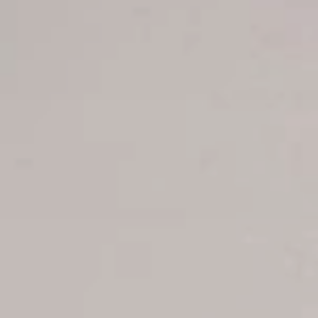
Reservaciones
Estatus de su reserva
Reservar Hoteles
Ofertas para parejas
Reservas de grupos
Reservas de excursiones
Reservar traslado Apt-Hoteles
Reservar vuelos
Reservaciones charter