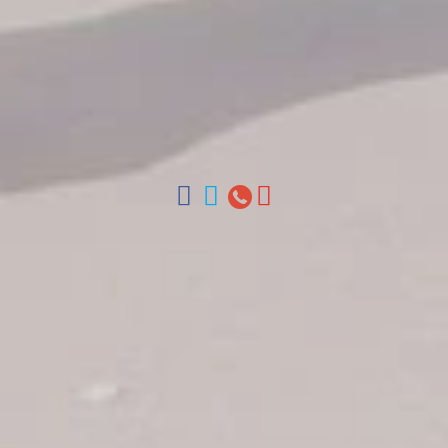
Contáctenos
Arz Merino 209, Zona Colonial, Santo Domingo, Republica
Dominicana.
Oficinas en Santo Domingo, Punta Cana, La Romana, Boca
Chica, Samana y La Habana, Cuba | Tel (809) 688-5285 |
ventas@colonialtours.com.do



