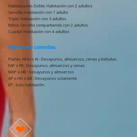
Habitaciones Doble: Habitación con 2 adultos
Sencilla: Habitación con 1 adulto
Triple: Habitación con 3 adultos
Niños: Un niño compartiendo con 2 adultos
Cuadpl: Habitación con 4 adultos
Planes de comidas
Planes All in o AI : Desayunos, almuerzos, cenas y bebidas.
FAP o FB : Desayunos, almuerzos y cenas
MAP o HB : Desayunos y almuerzos
AP o HD o BB : Desayunos solamente
EP : Solo habitación
❤