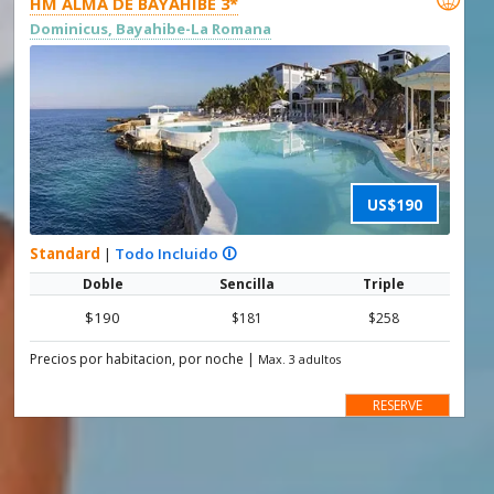
HM ALMA DE BAYAHIBE 3*
Dominicus, Bayahibe-La Romana
US$190
Standard
|
Todo Incluido 🛈
Doble
Sencilla
Triple
$190
$181
$258
Precios por habitacion, por noche
|
Max. 3 adultos
RESERVE