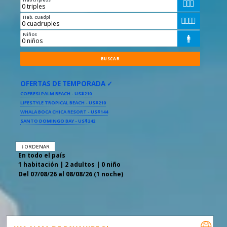



Hab. cuadpl




Niños

OFERTAS DE TEMPORADA ✓
COFRESI PALM BEACH - US$210
LIFESTYLE TROPICAL BEACH - US$210
WHALA BOCA CHICA RESORT - US$144
SANTO DOMINGO BAY - US$242
↕ ORDENAR
En todo el país
1 habitación | 2 adultos | 0 niño
Del 07/08/26 al 08/08/26 (1 noche)
