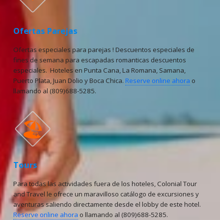
Ofertas Parejas
Ofertas especiales para parejas ! Descuentos especiales de
fines de semana para escapadas romanticas descuentos
especiales. Hoteles en Punta Cana, La Romana, Samana,
Puerto Plata, Juan Dolio y Boca Chica.
Reserve online ahora
o
llamando al (809)688-5285.
🏖
Tours
Para todas las actividades fuera de los hoteles, Colonial Tour
and Travel le ofrece un maravilloso catálogo de excursiones y
aventuras saliendo directamente desde el lobby de este hotel.
Reserve online ahora
o llamando al (809)688-5285.