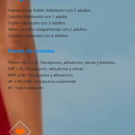
Habitaciones Doble: Habitación con 2 adultos
Sencilla: Habitación con 1 adulto
Triple: Habitación con 3 adultos
Niños: Un niño compartiendo con 2 adultos
Cuadpl: Habitación con 4 adultos
Planes de comidas
Planes All in o AI : Desayunos, almuerzos, cenas y bebidas.
FAP o FB : Desayunos, almuerzos y cenas
MAP o HB : Desayunos y almuerzos
AP o HD o BB : Desayunos solamente
EP : Solo habitación
❤