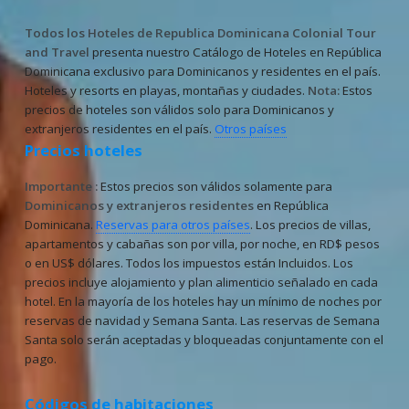
Todos los Hoteles de Republica Dominicana
Colonial Tour
and Travel
presenta nuestro Catálogo de Hoteles en República
Dominicana exclusivo para Dominicanos y residentes en el país.
Hoteles y resorts en playas, montañas y ciudades.
Nota:
Estos
precios de hoteles son válidos solo para Dominicanos y
extranjeros residentes en el país.
Otros países
Precios hoteles
Importante :
Estos precios son válidos solamente para
Dominicanos y extranjeros residentes
en República
Dominicana.
Reservas para otros países
. Los precios de villas,
apartamentos y cabañas son por villa, por noche, en RD$ pesos
o en US$ dólares. Todos los impuestos están Incluidos. Los
precios incluye alojamiento y plan alimenticio señalado en cada
hotel. En la mayoría de los hoteles hay un mínimo de noches por
reservas de navidad y Semana Santa. Las reservas de Semana
Santa solo serán aceptadas y bloqueadas conjuntamente con el
pago.
Códigos de habitaciones