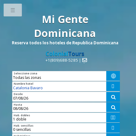
Toggle
Mi Gente
Dominicana
Reserva todos los hoteles de Republica Dominicana
Colonial
Tours
+1(809)688-5285 |

Seleccione zona

Nombre hotel

Desde

Hasta

Hab. dobles


Hab. sencillas

Hab tripless