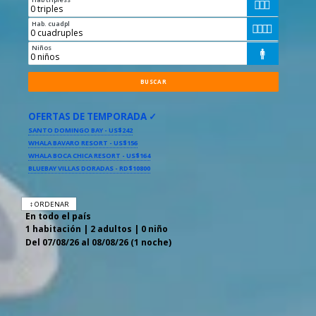



Hab. cuadpl




Niños

OFERTAS DE TEMPORADA ✓
SANTO DOMINGO BAY - US$242
WHALA BAVARO RESORT - US$156
WHALA BOCA CHICA RESORT - US$164
BLUEBAY VILLAS DORADAS - RD$10800
↕ ORDENAR
En todo el país
1 habitación | 2 adultos | 0 niño
Del 07/08/26 al 08/08/26 (1 noche)