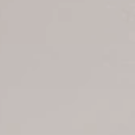
B2B Tour Operadores
Informaciones
Info todos hoteles
Hoteles Punta Cana
Hoteles La Romana
Hoteles Puerto Plata
Hoteles Santo Domingo
Hoteles Juan Dolio
Hoteles Boca Chica
Catálogo de tours
Nuestros autobuses
Contáctenos
Sobre nosotros