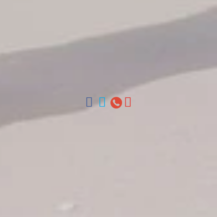
Conozca nuestro staff
Contáctenos
Arz Merino 209, Zona Colonial, Santo Domingo, Republica
Dominicana.
Oficinas en Santo Domingo, Punta Cana, La Romana, Boca
Chica, Samana y La Habana, Cuba | Tel (809) 688-5285 |
ventas@colonialtours.com.do



