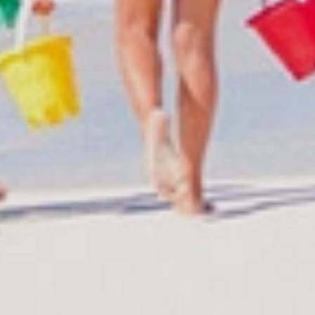
Reservaciones
Informaciones
Estatus de su reserva
Info todos hoteles
Reservar Hoteles
Hoteles Punta Cana
Ofertas para parejas
Hoteles La Romana
Reservas de grupos
Hoteles Puerto Plata
Reservas de excursiones
Hoteles Santo Domin
Reservar traslado Apt-Hoteles
Hoteles Juan Dolio
Reservar vuelos
Hoteles Boca Chica
Reservaciones charter
Catálogo de tours
B2B Tour Operadores
Nuestros autobuses