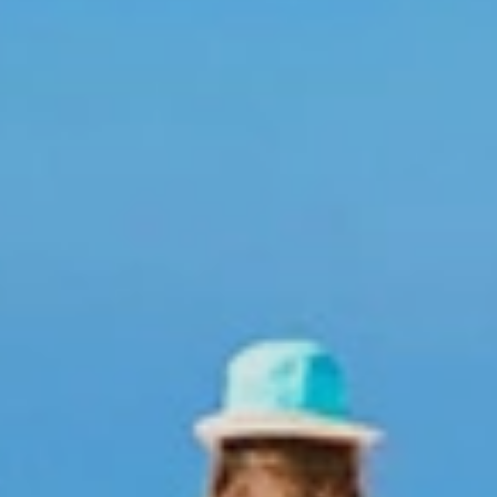
emos personal profesional de soporte y acompañamiento
s oficinas sucursales en los principales destinos turísticos de Re
 , Puerto Plata y Boca Chica desde donde nuestros asistentes y c
os personalmente. Estos precios de hoteles son válidos solo para D
 DE HOTELES
nte :
Estos precios son válidos solamente para
Dominicanos y ex
ana.
Reservas para otros países
. Los precios de villas, apartament
res. Todos los impuestos están Incluidos. Los precios incluye alojam
de los hoteles hay un mínimo de noches por reservas de navidad y
eptadas y bloqueadas conjuntamente con el pago.
s de habitaciones
Plane
ones Doble: Habitación con 2 adultos
Planes A
: Habitación con 1 adulto
FAP o F
Habitación con 3 adultos
MAP o H
n niño compartiendo con 2 adultos
AP o HD
Habitación con 4 adultos
EP : Sol