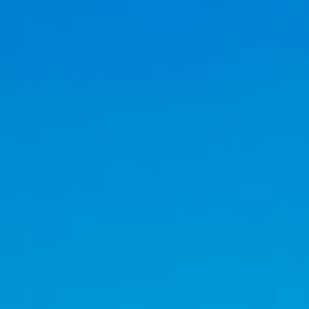
TOS PARA SU GRUPO
uentos y concesiones para grupos, aún no están aplicados en esto
 ejecutivos le contactará y le hará saber los descuentos que serán 
DE VIAJEROS
pensando en un viaje con su
grupo de empresas, familias, amigos,
ones en adelante en hoteles de la Republica Dominicana, en
Colonia
 para sus grupos con planes de descuentos y financiamientos con
esde 1994. Nuestros programas incluyen extra-descuentos por volú
 emocionantes excursiones, además de la coordinación de eventos, 
s , cenas especiales para sus eventos. Comencemos reservando s