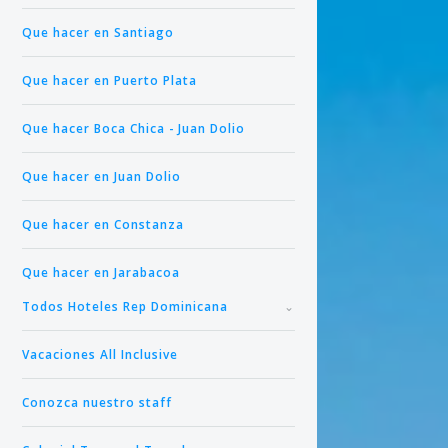
y planif
Que hacer en Santiago
DESCUE
Que hacer en Puerto Plata
Los desc
contacta
Que hacer Boca Chica - Juan Dolio
de perso
en el ho
Que hacer en Juan Dolio
VALIDEZ 
Que hacer en Constanza
Estos pr
Para gru
¿POP QU
Que hacer en Jarabacoa
Todos Hoteles Rep Dominicana
- Porque
país .
Vacaciones All Inclusive
- Somos 
corporat
Conozca nuestro staff
-Nuestro
salida de