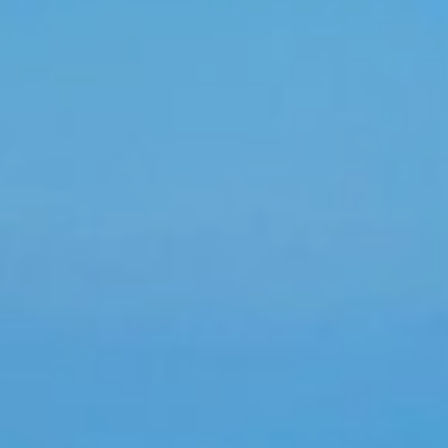
publica Dominicana : Punta Cana, La Romana, Samana ,
oordinadores en las zonas también estarán supervisando
ominicanos y extranjeros residentes en el país.
Otros
tranjeros residentes
en República
os y cabañas son por villa, por noche, en RD$ pesos o en
iento y plan alimenticio señalado en cada hotel. En la
 Semana Santa. Las reservas de Semana Santa solo
s de comidas
ll in o AI : Desayunos, almuerzos, cenas y bebidas.
B : Desayunos, almuerzos y cenas
B : Desayunos y almuerzos
 o BB : Desayunos solamente
o habitación