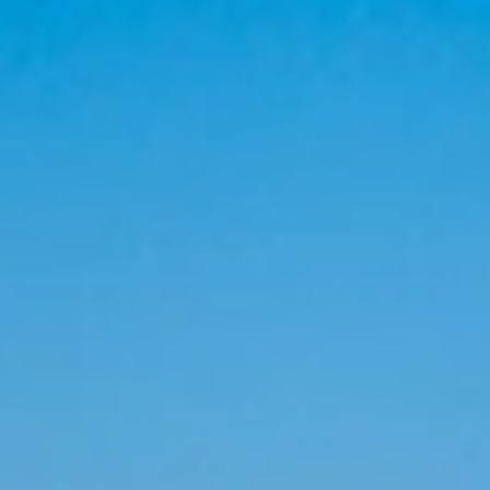
por email o teléfono.
 vez haya realizado la reserva, nuestros asistentes le
ratuidades en habitaciones del hotel por cada cantidad
cursiones si son incluidas, cenas reservadas especiales
 la Republica Dominicana.
lanes de financiamiento con entidades bancarias del
experiencia en el manejo de grupos, eventos
o su grupo desde el momento de la reserva hasta la