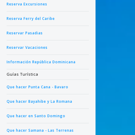
Reserva Excursiones
Reserva Ferry del Caribe
Reservar Pasadias
Reservar Vacaciones
Información República Dominicana
DESCUEN
Los desc
Guías Turística
nuestros
GRUPOS 
Que hacer Punta Cana - Bavaro
Si está 
Que hacer Bayahibe y La Romana
habitaci
programa
Que hacer en Santo Domingo
grupos d
nuestras
Que hacer Samana - Las Terrenas
temática