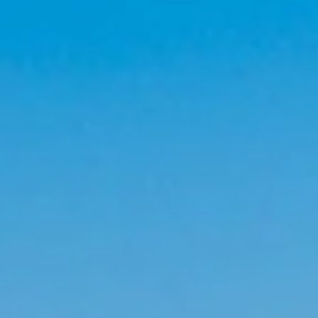
icadores de grupos se encargarán de todo y le estarán contactando 
NTOS
uentos serán aplicados dependiendo del volumen de cada grupo, una
ran inmediatamente e informarán sobre sus descuentos así como g
nas, pre-chequeo de las habitaciones, descuentos en traslados y ex
tel.
DE PRECIOS
ecios de hoteles son válidos solo para dominicanos y residentes en
pos provenientes de otras naciones favor dirigirse
Entre aquí
E RESERVER SU GRUPO CON COLONIAL TOURS DMC
?
 ofrecemos maravillosos planes de descuentos para sus grupos y p
una empresa líder en la Industria turística con más de 20 años de 
ivos, servicios de viajes en general.
s ó coordinadores de grupos estarán constantemente monitoreand
 los hoteles.