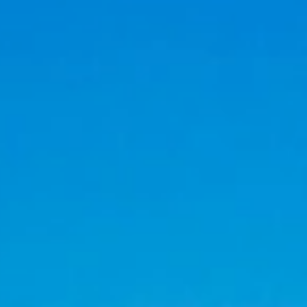
s precios, complete la reserva e inmediatamente uno de
aplicados.
 cooperativas, iglesias o estudiantes
desde 10
l Tour and Travel
le ofrecemos un maravilloso
 entidades bancarias. Somos especialistas en manejo de
menes del grupo en hoteles, traslados terrestres y en
salones de conferencias, premiaciones, fiestas
u grupo aquí e inmediatamente nuestros coordinadores