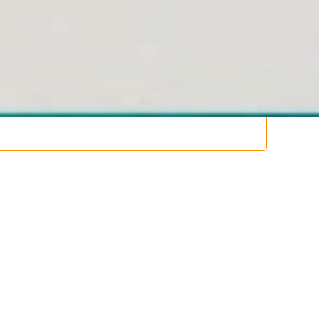
mingo, Republica Dominicana.
, Samana y La Habana, Cuba | Tel (809) 688-5285 |
s.com.do