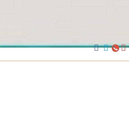
Arz Merino 209, Zona Colonial, Santo Do
Oficinas en Santo Domingo, Punta Cana, La Romana, Boca Chica
ventas@colonialtour



