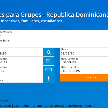
es para Grupos - Republica Dominican
 incentivos, familiares, estudiantes
cione zona
e hotel
e
Hasta

dobles
Hab. sencillas


riples
Hab. cuadpl.



s

el país
aciones | 20 adultos | 0 niño
Del 07/08/26 al 08/08/26 (1 noche)