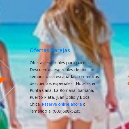
Ofertas Parejas
Ofertas especiales para parejas !
Descuentos especiales de fines de
❤
semana para escapadas romanticas
descuentos especiales. Hoteles en
Punta Cana, La Romana, Samana,
Puerto Plata, Juan Dolio y Boca
Chica.
Reserve online ahora
o
llamando al (809)688-5285.