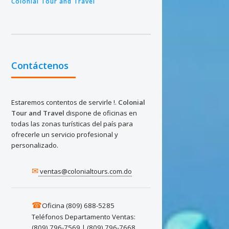
Colonial Tour and Travel
- Ofrec
- Tenemo
Bayahibe
sus grup
países
PRECIOS
Contáctenos
Importa
Dominic
Estaremos contentos de servirle !.
Colonial
US$ dóla
Tour and Travel
dispone de oficinas en
mayoría 
todas las zonas turísticas del país para
serán ac
ofrecerle un servicio profesional y
personalizado.
Código
✉
ventas@colonialtours.com.do
Habitaci
Sencilla
Triple: 
☎
Oficina (809) 688-5285
Niños: U
Teléfonos Departamento Ventas:
(809) 796-7569 | (809) 796-7668
Cuadpl: 