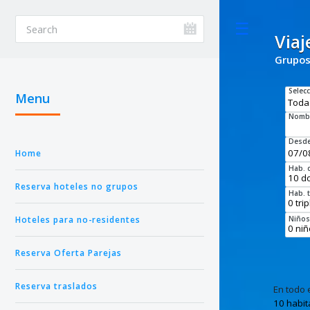
Toggle
Viaj
Grupos
Selec
Menu
Nombr
Desd
Home
Hab. 
Reserva hoteles no grupos
Hab. t
Hoteles para no-residentes
Niño
Reserva Oferta Parejas
Reserva traslados
En todo 
10 habit