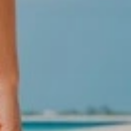
DESCUENTOS
Los descuentos serán aplicados dependiendo del volumen de
cada grupo, una vez haya realizado la reserva, nuestros
asistentes le contactaran inmediatamente e informarán sobre
sus descuentos así como gratuidades en habitaciones del hotel
por cada cantidad de personas, pre-chequeo de las
habitaciones, descuentos en traslados y excursiones si son
incluidas, cenas reservadas especiales en el hotel.
VALIDEZ DE PRECIOS
Estos precios de hoteles son válidos solo para dominicanos y
residentes en la Republica Dominicana.
Para grupos provenientes de otras naciones favor dirigirse
Entre aquí
¿POP QUE RESERVER SU GRUPO CON COLONIAL TOURS DMC
?
- Porque ofrecemos maravillosos planes de descuentos para
sus grupos y planes de financiamiento con entidades bancarias
del país .
- Somos una empresa líder en la Industria turística con más de
20 años de experiencia en el manejo de grupos, eventos
corporativos, servicios de viajes en general.