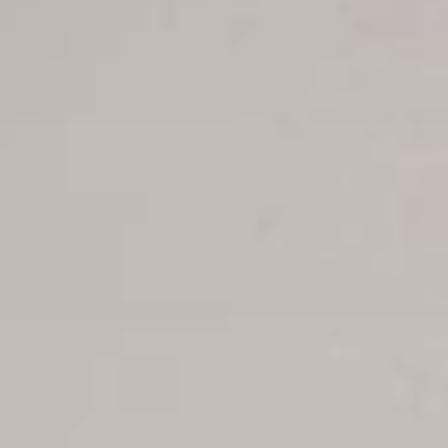
Santa solo serán aceptadas y bloqueadas conjuntamente con el
pago.
Códigos de habitaciones
Habitaciones Doble: Habitación con 2 adultos
Sencilla: Habitación con 1 adulto
Triple: Habitación con 3 adultos
Niños: Un niño compartiendo con 2 adultos
Cuadpl: Habitación con 4 adultos
Planes de comidas
Planes All in o AI : Desayunos, almuerzos, cenas y bebidas.
FAP o FB : Desayunos, almuerzos y cenas
MAP o HB : Desayunos y almuerzos
AP o HD o BB : Desayunos solamente
EP : Solo habitación