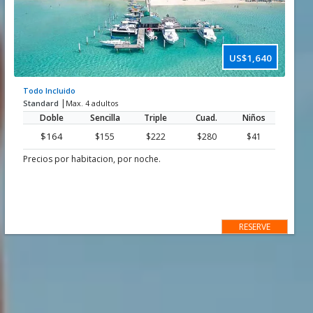
US$1,640
Todo Incluido
|
Standard
Max. 4 adultos
Doble
Sencilla
Triple
Cuad.
Niños
$164
$155
$222
$280
$41
Precios por habitacion, por noche.
RESERVE
DESCUENTOS PARA SU GRUPO