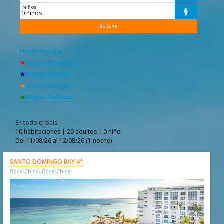
Niños

Hoteles para:
★
Grupos Incentivos
★
Grupos familias
★
Grupos parejas
★
Grupos Golfistas
En todo el país
10 habitaciones | 20 adultos | 0 niño
Del 11/08/26 al 12/08/26 (1 noche)
SANTO DOMINGO BAY 4*
Boca Chica, Boca Chica