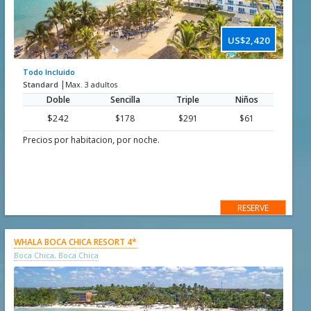
US$2,420
Todo Incluido
|
Standard
Max. 3 adultos
Doble
Sencilla
Triple
Niños
$242
$178
$291
$61
Precios por habitacion, por noche.
RESERVE
WHALA BOCA CHICA RESORT 4*
Boca Chica, Boca Chica