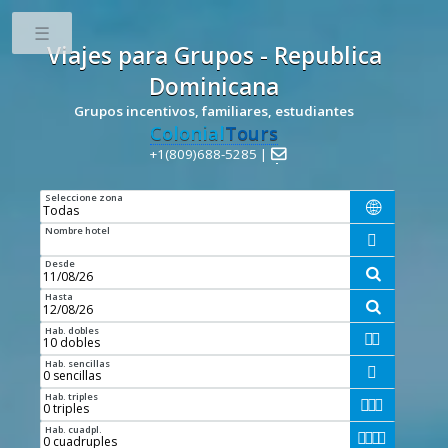
Toggle
Viajes para Grupos - Republica
Dominicana
Grupos incentivos, familiares, estudiantes
Colonial
Tours
+1(809)688-5285 |

Seleccione zona

Nombre hotel

Desde

Hasta

Hab. dobles


Hab. sencillas

Hab. triples



Hab. cuadpl.



