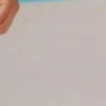
-Nuestros ó coordinadores de grupos estarán constantemente
monitoreando su grupo desde el momento de la reserva hasta
la salida de los hoteles.
- Ofrecemos personal profesional de soporte y
acompañamiento
- Tenemos oficinas sucursales en los principales destinos
turísticos de Republica Dominicana : Punta Cana, La Romana,
Samana , Bayahibe , Puerto Plata y Boca Chica desde donde
nuestros asistentes y coordinadores en las zonas también
estarán supervisando sus grupos personalmente. Estos precios
de hoteles son válidos solo para Dominicanos y extranjeros
residentes en el país.
Otros países
PRECIOS DE HOTELES
Importante :
Estos precios son válidos solamente
para
Dominicanos y extranjeros residentes
en República
Dominicana.
Reservas para otros países
. Los precios de villas,
apartamentos y cabañas son por villa, por noche, en RD$ pesos
o en US$ dólares. Todos los impuestos están Incluidos. Los
precios incluye alojamiento y plan alimenticio señalado en cada
hotel. En la mayoría de los hoteles hay un mínimo de noches por
reservas de navidad y Semana Santa. Las reservas de Semana