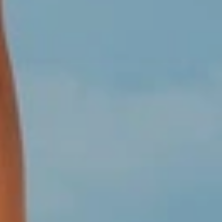
Los descuentos y concesiones para grupos, aún no están
aplicados en estos precios, complete la reserva e
inmediatamente uno de nuestros ejecutivos le contactará y le
hará saber los descuentos que serán aplicados.
GRUPOS DE VIAJEROS
Si está pensando en un viaje con su
grupo de empresas,
familias, amigos, cooperativas, iglesias o estudiantes
desde 10 habitaciones en adelante en hoteles de la Republica
Dominicana, en
Colonial Tour and Travel
le ofrecemos un
maravilloso programa para sus grupos con planes de
descuentos y financiamientos con entidades bancarias. Somos
especialistas en manejo de grupos desde 1994. Nuestros
programas incluyen extra-descuentos por volúmenes del grupo
en hoteles, traslados terrestres y en nuestras emocionantes
excursiones, además de la coordinación de eventos, salones de
conferencias, premiaciones, fiestas temáticas , cenas especiales
para sus eventos. Comencemos reservando su grupo aquí e
inmediatamente nuestros coordinadores y planificadores de
grupos se encargarán de todo y le estarán contactando por
email o teléfono.