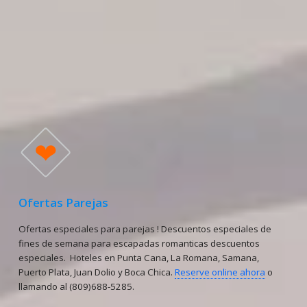
Planes All in o AI : Desayunos, almuerzos, cenas y bebidas.
FAP o FB : Desayunos, almuerzos y cenas
MAP o HB : Desayunos y almuerzos
AP o HD o BB : Desayunos solamente
EP : Solo habitación
❤
Ofertas Parejas
Ofertas especiales para parejas ! Descuentos especiales de
fines de semana para escapadas romanticas descuentos
especiales. Hoteles en Punta Cana, La Romana, Samana,
Puerto Plata, Juan Dolio y Boca Chica.
Reserve online ahora
o
llamando al (809)688-5285.