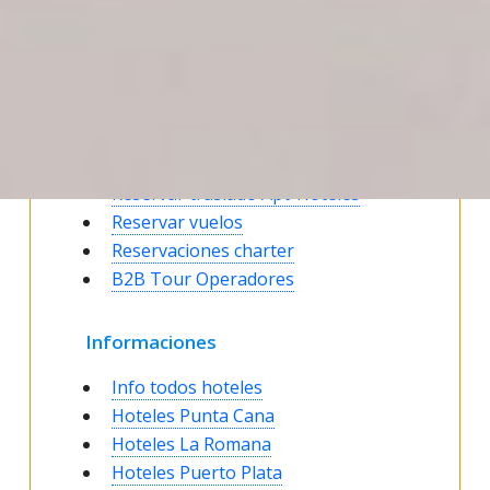
Reservaciones
Estatus de su reserva
Reservar Hoteles
Ofertas para parejas
Reservas de grupos
Reservas de excursiones
Reservar traslado Apt-Hoteles
Reservar vuelos
Reservaciones charter
B2B Tour Operadores
Informaciones
Info todos hoteles
Hoteles Punta Cana
Hoteles La Romana
Hoteles Puerto Plata