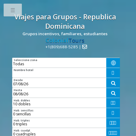
Toggle
Viajes para Grupos - Republica
Dominicana
Grupos incentivos, familiares, estudiantes
Colonial
Tours
+1(809)688-5285 |

Seleccione zona

Nombre hotel

Desde

Hasta

Hab. dobles


Hab. sencillas

Hab. triples



Hab. cuadpl.



