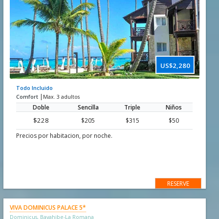
US$2,280
Todo Incluido
|
Comfort
Max. 3 adultos
Doble
Sencilla
Triple
Niños
$228
$205
$315
$50
Precios por habitacion, por noche.
RESERVE
VIVA DOMINICUS PALACE 5*
Dominicus, Bayahibe-La Romana