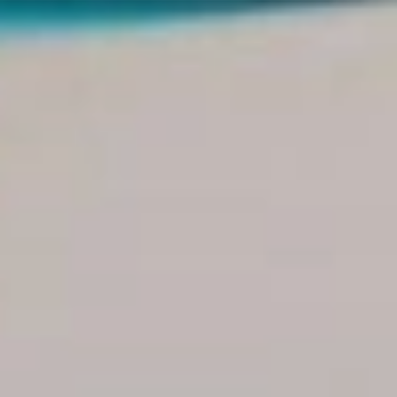
Más hoteles↓
First
Prev
1
2 of 2 Next Last
DESCUENTOS PARA SU GRUPO
Los descuentos y concesiones para grupos, aún no están
aplicados en estos precios, complete la reserva e
inmediatamente uno de nuestros ejecutivos le contactará y le
hará saber los descuentos que serán aplicados.
GRUPOS DE VIAJEROS
Si está pensando en un viaje con su
grupo de empresas,
familias, amigos, cooperativas, iglesias o estudiantes
desde 10 habitaciones en adelante en hoteles de la Republica
Dominicana, en
Colonial Tour and Travel
le ofrecemos un
maravilloso programa para sus grupos con planes de
descuentos y financiamientos con entidades bancarias. Somos
especialistas en manejo de grupos desde 1994. Nuestros
programas incluyen extra-descuentos por volúmenes del grupo