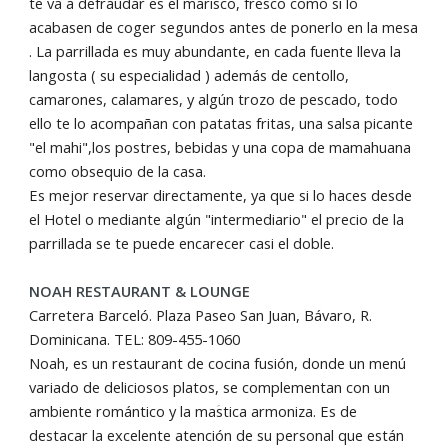
te va a defraudar es el marisco, fresco como si lo
acabasen de coger segundos antes de ponerlo en la mesa
. La parrillada es muy abundante, en cada fuente lleva la
langosta ( su especialidad ) además de centollo,
camarones, calamares, y algún trozo de pescado, todo
ello te lo acompañan con patatas fritas, una salsa picante
"el mahi",los postres, bebidas y una copa de mamahuana
como obsequio de la casa.
Es mejor reservar directamente, ya que si lo haces desde
el Hotel o mediante algún "intermediario" el precio de la
parrillada se te puede encarecer casi el doble.
NOAH RESTAURANT & LOUNGE
Carretera Barceló. Plaza Paseo San Juan, Bávaro, R.
Dominicana. TEL: 809-455-1060
Noah, es un restaurant de cocina fusión, donde un menú
variado de deliciosos platos, se complementan con un
ambiente romántico y la maؘstica armoniza. Es de
destacar la excelente atención de su personal que están