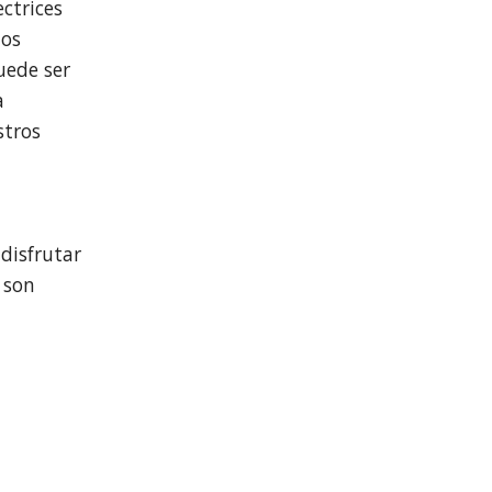
ectrices
tos
uede ser
a
stros
disfrutar
 son