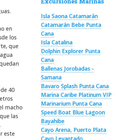
Excursiones Marinas
l
guas.
Isla Saona Catamarán
Catamarán Bebe Punta
no en
Cana
sde los
Isla Catalina
te, que
Dolphin Explorer Punta
l agua
Cana
e quedan
Ballenas Jorobadas -
Samana
Bavaro Splash Punta Cana
 de 40
Marina Caribe Platinum VIP
etros
Marinarium Punta Cana
 el macho
Speed Boat Blue Lagoon
que las
Bayahibe
.
Cayo Arena, Puerto Plata
r este
Cayo Levantado