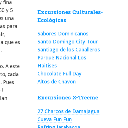
 fina
50 y 5
Excursiones Culturales-
es una
Ecológicas
zas para
Sabores Dominicanos
ir,
Santo Domingo City Tour
na que es
Santiago de los Caballeros
.
Parque Nacional Los
Haitises
o. A este
Chocolate Full Day
sto, cada
Altos de Chavon
. Pues
 !
Excursiones X-Treeme
plan
27 Charcos de Damajagua
Cueva Fun Fun
Rafting Jarabacoa