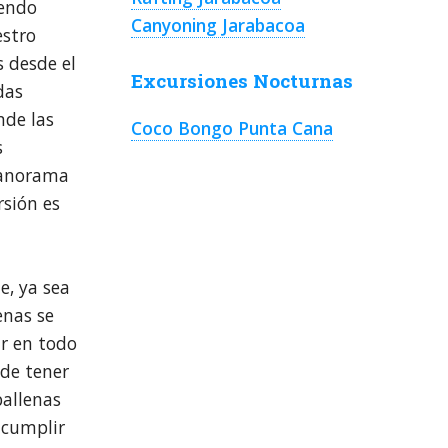
iendo
Canyoning Jarabacoa
estro
 desde el
Excursiones Nocturnas
das
nde las
Coco Bongo Punta Cana
s
panorama
rsión es
e, ya sea
enas se
r en todo
 de tener
ballenas
 cumplir