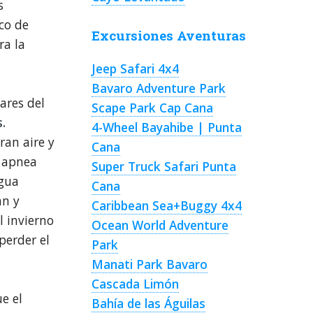
s
co de
Excursiones Aventuras
ra la
Jeep Safari 4x4
Bavaro Adventure Park
ares del
Scape Park Cap Cana
.
4-Wheel Bayahibe | Punta
ran aire y
Cana
n apnea
Super Truck Safari Punta
agua
Cana
an y
Caribbean Sea+Buggy 4x4
l invierno
Ocean World Adventure
perder el
Park
Manati Park Bavaro
Cascada Limón
e el
Bahía de las Águilas